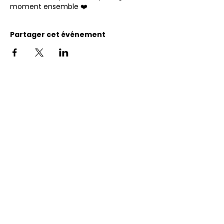
moment ensemble ❤️
Partager cet événement
Adresse
11400, bureau 120-A, 1re avenue
Saint Georges de Beauce
Quebec, G5Y 5S4
Tél.:
418 228-0007
reception@benevolatbeauce.com