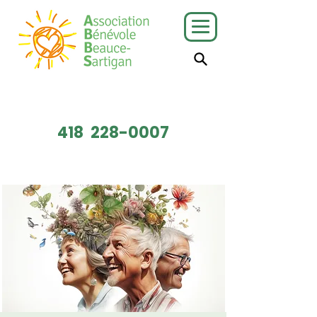
J'ai besoin
Je veux faire
de services
du bénévolat
418
228-0007
Faire un don