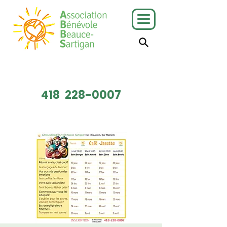
J'ai besoin
Je veux faire
de services
du bénévolat
418
228-0007
Faire un don