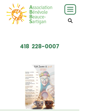
J'ai besoin
Je veux faire
de services
du bénévolat
418
228-0007
Faire un don