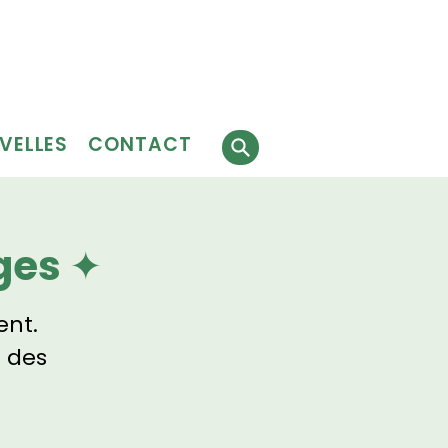
Faire
J'ai besoin
 faire
un don
de services
évolat
VELLES
CONTACT
ges ✦
ent.
 des