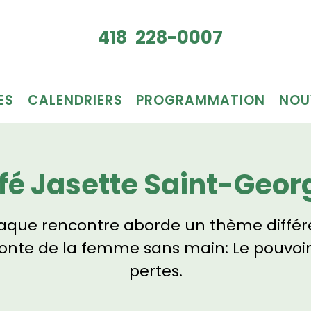
Je veux
418 228-0007
du bén
ES
CALENDRIERS
PROGRAMMATION
NOU
fé Jasette Saint-Geor
que rencontre aborde un thème différ
conte de la femme sans main: Le pouvoir