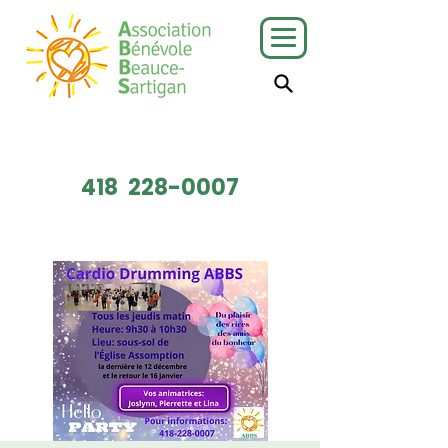
J'ai besoin
Je veux faire
de services
du bénévolat
418
228-0007
Faire un don