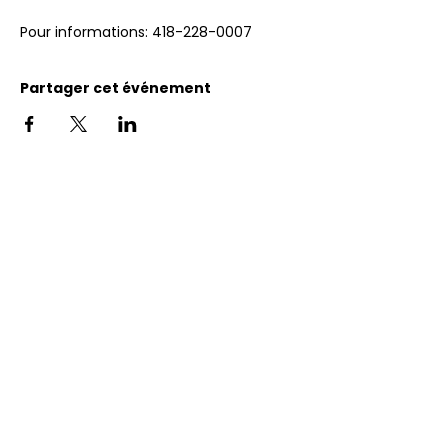
Pour informations: 418-228-0007
Partager cet événement
Adresse
11400, bureau 120-A, 1re avenue
Saint Georges de Beauce
Quebec, G5Y 5S4
Tél.:
418 228-0007