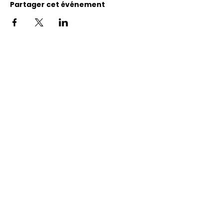
Partager cet événement
Adresse
11400, bureau 120-A, 1re avenue
Saint Georges de Beauce
Quebec, G5Y 5S4
Tél.:
418 228-0007
reception@benevolatbeauce.com
@ 2026 Association Bénévole Beauce-
Sartigan © Tous droits réservés -