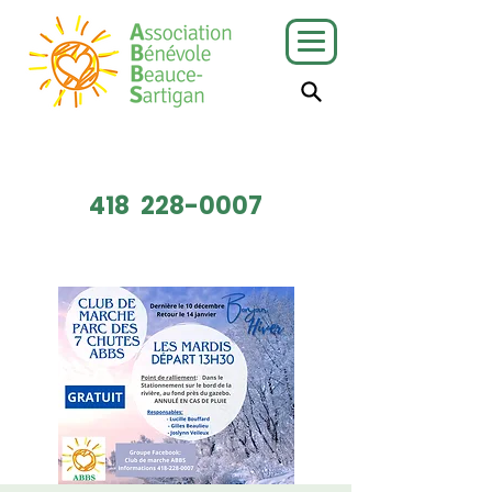
J'ai besoin
Je veux faire
de services
du bénévolat
418
228-0007
Faire un don