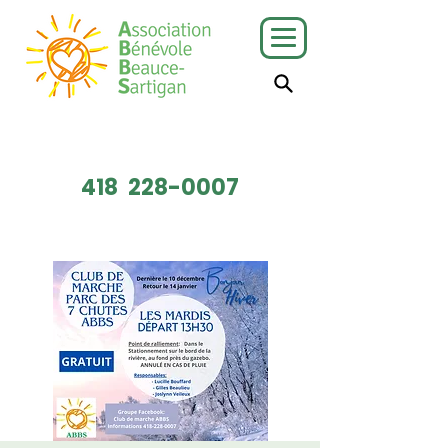
J'ai besoin
Je veux faire
de services
du bénévolat
418
228-0007
Faire un don