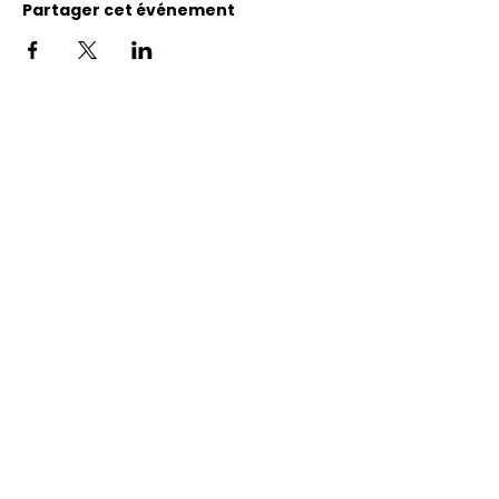
Partager cet événement
Adresse
11400, bureau 120-A, 1re avenue
Saint Georges de Beauce
Quebec, G5Y 5S4
Tél.:
418 228-0007
reception@benevolatbeauce.com
@ 2026 Association Bénévole Beauce-
Sartigan © Tous droits réservés -