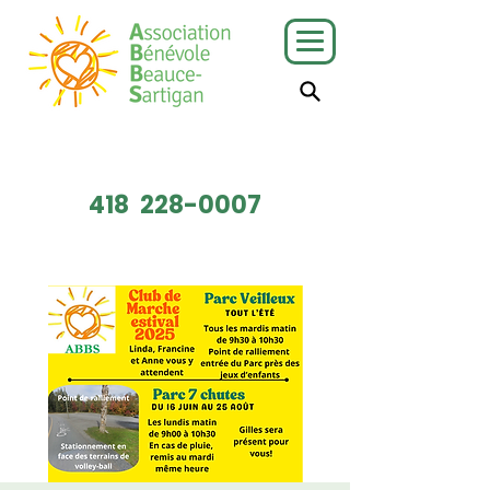
J'ai besoin
Je veux faire
de services
du bénévolat
418
228-0007
Faire un don