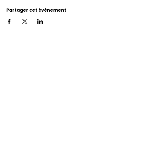
Partager cet événement
Adresse
11400, bureau 120-A, 1re avenue
Saint Georges de Beauce
Quebec, G5Y 5S4
Tél.:
418 228-0007
reception@benevolatbeauce.com