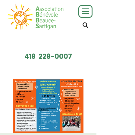
J'ai besoin
Je veux faire
de services
du bénévolat
418
228-0007
Faire un don