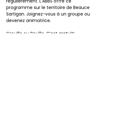
régulièrement. L’ABBS offre ce 
programme sur le territoire de Beauce 
Sartigan. Joignez-vous à un groupe ou 
devenez animatrice.
Grouille ou Rouille. C’est gratuit!
Pour information : 418 228-0007
Afficher plus
Partager cet événement