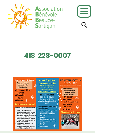
J'ai besoin
Je veux faire
de services
du bénévolat
418
228-0007
Faire un don