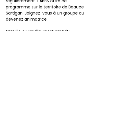
régulièrement. L’ABBS offre ce 
programme sur le territoire de Beauce 
Sartigan. Joignez-vous à un groupe ou 
devenez animatrice.
Grouille ou Rouille. C’est gratuit!
Pour information : 418 228-0007
Afficher plus
Partager cet événement