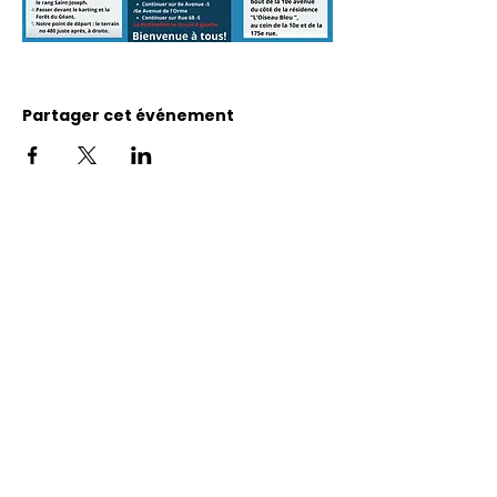
Partager cet événement
Adresse
11400, bureau 120-A, 1re avenue
Saint Georges de Beauce
Quebec, G5Y 5S4