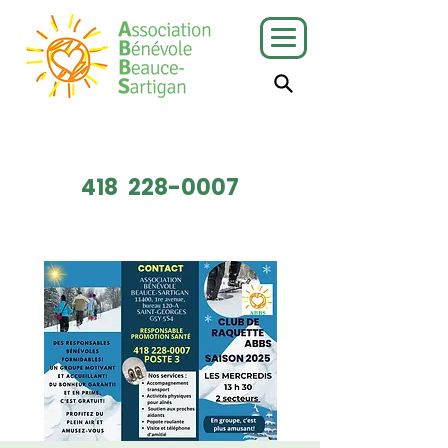
J'ai besoin
Je veux faire
de services
du bénévolat
418
228-0007
Faire un don