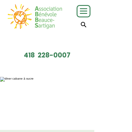
J'ai besoin
Je veux faire
de services
du bénévolat
418
228-0007
Faire un don