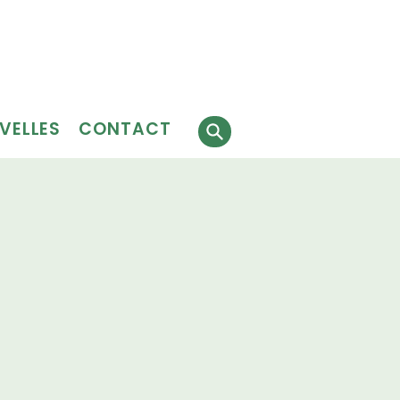
Faire
J'ai besoin
 faire
un don
de services
évolat
VELLES
CONTACT