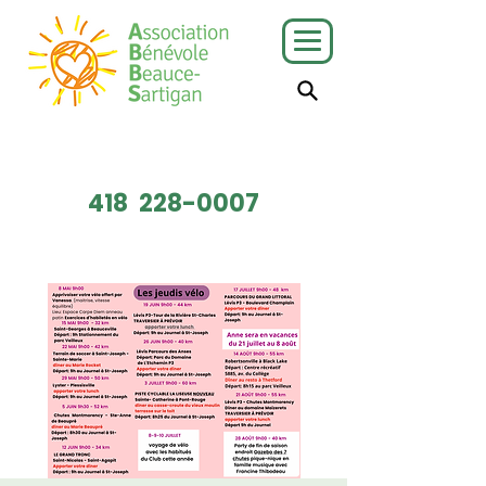
J'ai besoin
Je veux faire
de services
du bénévolat
418
228-0007
Faire un don