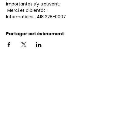
importantes s'y trouvent.
 Merci et à bientôt ! 
Informations : 418 228-0007
Partager cet événement
Adresse
11400, bureau 120-A, 1re avenue
Saint Georges de Beauce
Quebec, G5Y 5S4