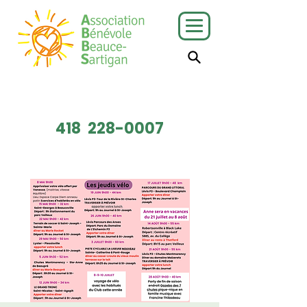
J'ai besoin
Je veux faire
de services
du bénévolat
418
228-0007
Faire un don