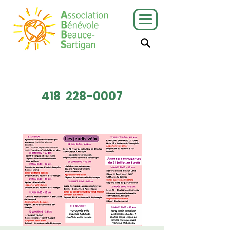
J'ai besoin
Je veux faire
de services
du bénévolat
418
228-0007
Faire un don