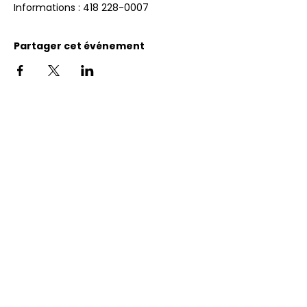
Informations : 418 228-0007
Partager cet événement
Adresse
11400, bureau 120-A, 1re avenue
Saint Georges de Beauce
Quebec, G5Y 5S4
Tél.:
418 228-0007
reception@benevolatbeauce.com