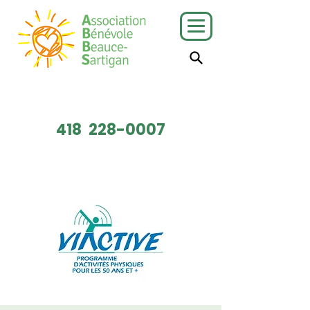
J'ai besoin
Je veux faire
de services
du bénévolat
418
228-0007
Faire un don