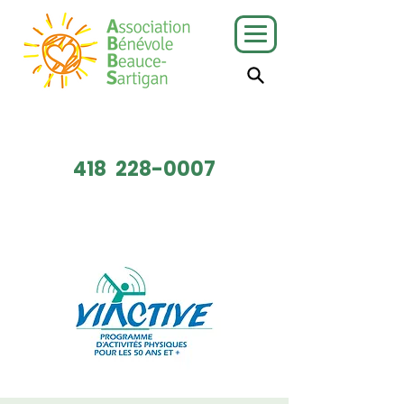
J'ai besoin
Je veux faire
de services
du bénévolat
418
228-0007
Faire un don