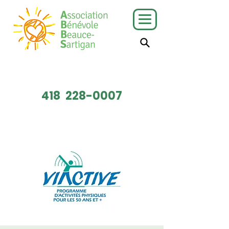
J'ai besoin
Je veux faire
de services
du bénévolat
418
228-0007
Faire un don