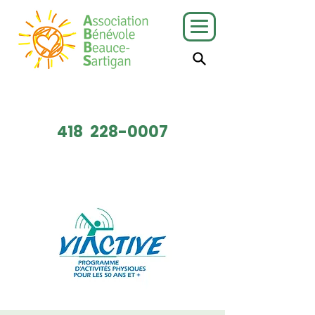
J'ai besoin
Je veux faire
de services
du bénévolat
418
228-0007
Faire un don