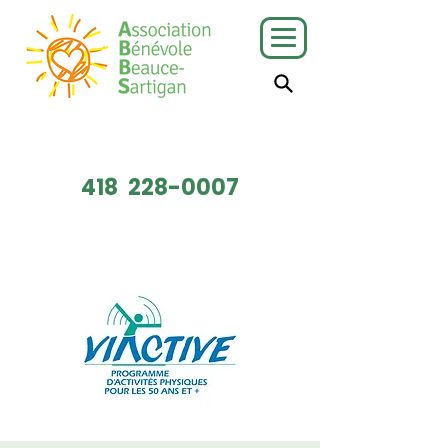
J'ai besoin
Je veux faire
de services
du bénévolat
418
228-0007
Faire un don