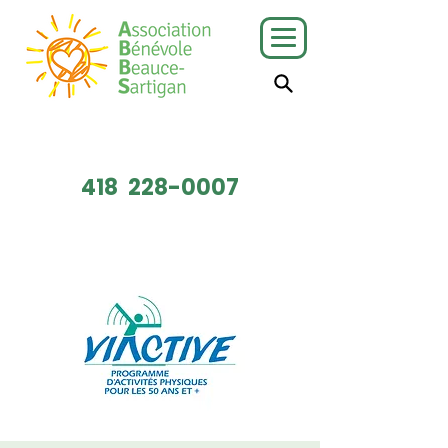
J'ai besoin
Je veux faire
de services
du bénévolat
418
228-0007
Faire un don