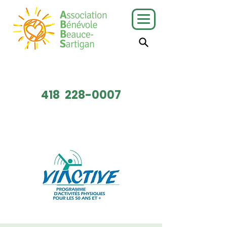
J'ai besoin
Je veux faire
de services
du bénévolat
418
228-0007
Faire un don