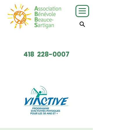
J'ai besoin
Je veux faire
de services
du bénévolat
418
228-0007
Faire un don