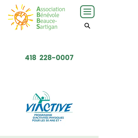
J'ai besoin
Je veux faire
de services
du bénévolat
418
228-0007
Faire un don