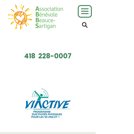
J'ai besoin
Je veux faire
de services
du bénévolat
418
228-0007
Faire un don