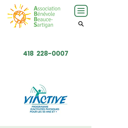
J'ai besoin
Je veux faire
de services
du bénévolat
418
228-0007
Faire un don