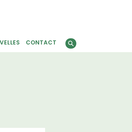
Faire
J'ai besoin
 faire
un don
de services
évolat
VELLES
CONTACT