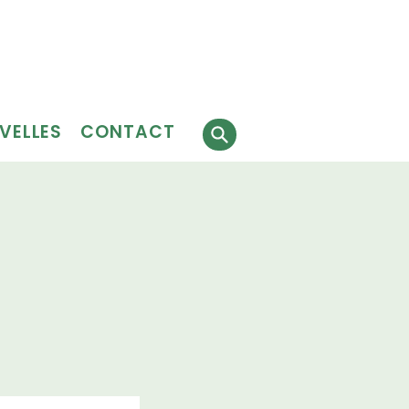
Faire
J'ai besoin
 faire
un don
de services
évolat
VELLES
CONTACT