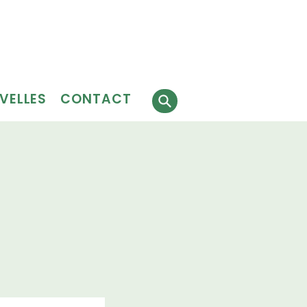
Faire
J'ai besoin
 faire
un don
de services
évolat
VELLES
CONTACT