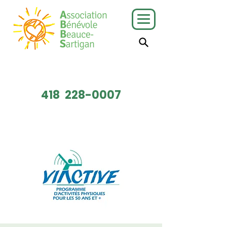
J'ai besoin
Je veux faire
de services
du bénévolat
418
228-0007
Faire un don