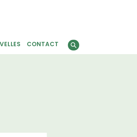
Faire
J'ai besoin
 faire
un don
de services
évolat
VELLES
CONTACT