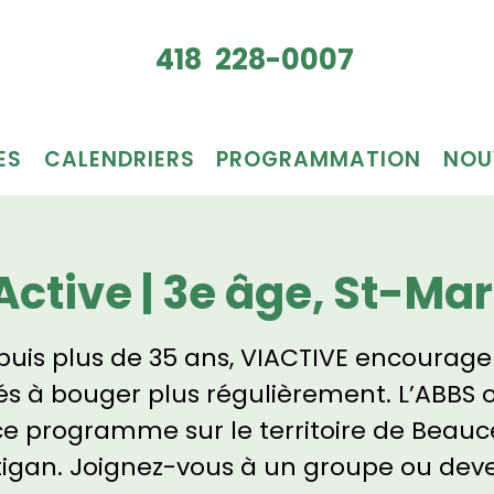
Je veux
418 228-0007
du bén
ES
CALENDRIERS
PROGRAMMATION
NOU
Active | 3e âge, St-Mar
uis plus de 35 ans, VIACTIVE encourage
és à bouger plus régulièrement. L’ABBS o
ce programme sur le territoire de Beauc
tigan. Joignez-vous à un groupe ou dev