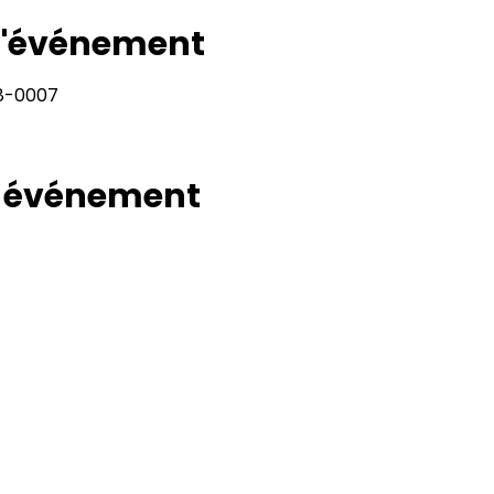
 l'événement
28-0007
t événement
Rapport
Adresse
11400, bureau 120-A, 1re avenue
Politiqu
Saint Georges de Beauce
Quebec, G5Y 5S4
Politiq