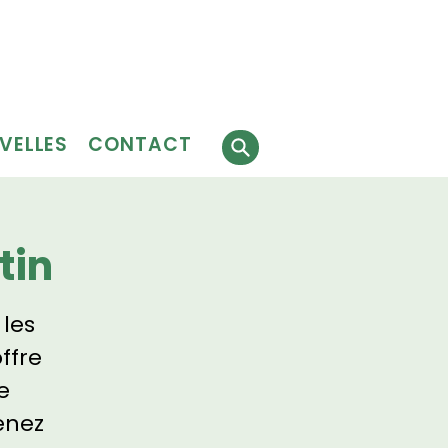
Faire
J'ai besoin
 faire
un don
de services
évolat
VELLES
CONTACT
tin
 les
ffre
e
enez