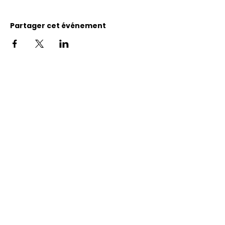
Partager cet événement
Adresse
11400, bureau 120-A, 1re avenue
Saint Georges de Beauce
Quebec, G5Y 5S4
Tél.:
418 228-0007
reception@benevolatbeauce.com