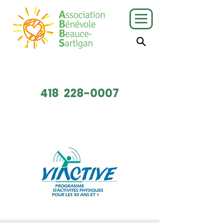
J'ai besoin
Je veux faire
de services
du bénévolat
418
228-0007
Faire un don