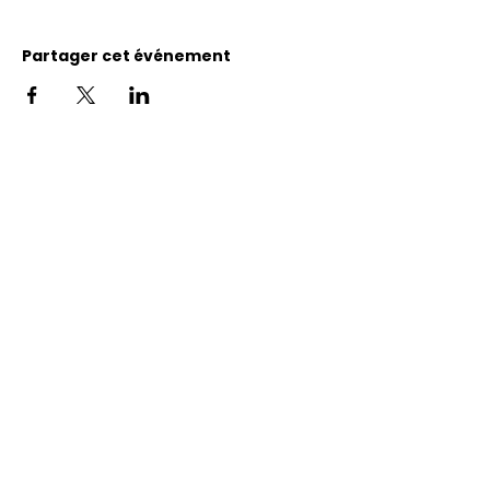
Partager cet événement
Adresse
11400, bureau 120-A, 1re avenue
Saint Georges de Beauce
Quebec, G5Y 5S4
Tél.:
418 228-0007
reception@benevolatbeauce.com