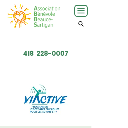
J'ai besoin
Je veux faire
de services
du bénévolat
418
228-0007
Faire un don