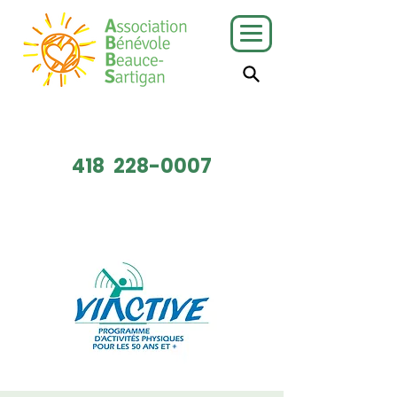
J'ai besoin
Je veux faire
de services
du bénévolat
418
228-0007
Faire un don