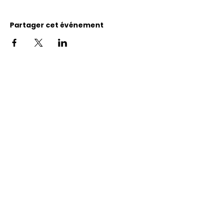
Partager cet événement
Adresse
11400, bureau 120-A, 1re avenue
Saint Georges de Beauce
Quebec, G5Y 5S4
Tél.:
418 228-0007
reception@benevolatbeauce.com