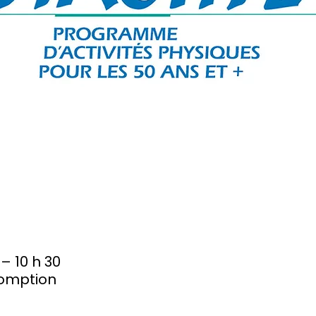
 – 10 h 30
somption