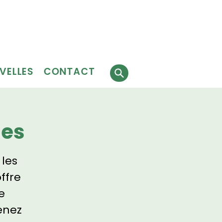
Faire
J'ai besoin
 faire
un don
de services
évolat
VELLES
CONTACT
ges
 les
ffre
e
enez