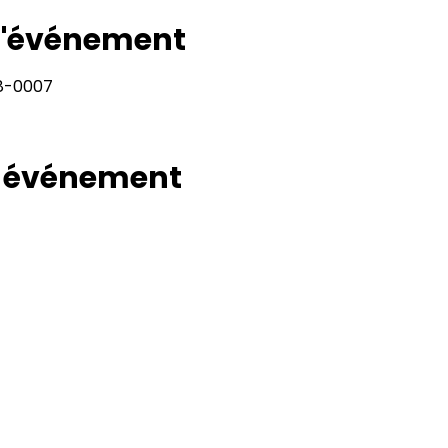
 l'événement
28-0007
t événement
Rapport
Adresse
11400, bureau 120-A, 1re avenue
Politiqu
Saint Georges de Beauce
Quebec, G5Y 5S4
Politiq