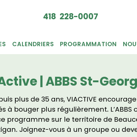
Je veux
418 228-0007
du bén
ES
CALENDRIERS
PROGRAMMATION
NOU
Active | ABBS St-Geor
uis plus de 35 ans, VIACTIVE encourage
és à bouger plus régulièrement. L’ABBS o
ce programme sur le territoire de Beauc
tigan. Joignez-vous à un groupe ou dev