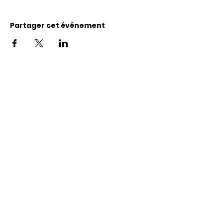
Partager cet événement
Adresse
11400, bureau 120-A, 1re avenue
Saint Georges de Beauce
Quebec, G5Y 5S4
Tél.:
418 228-0007
reception@benevolatbeauce.com