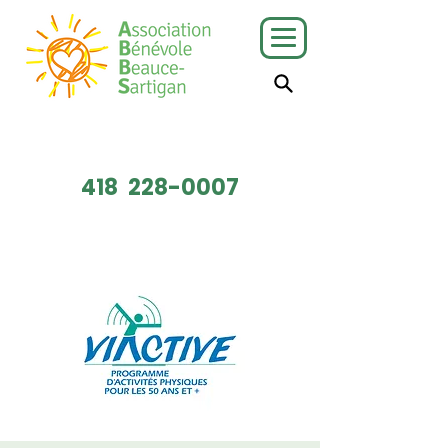
J'ai besoin
Je veux faire
de services
du bénévolat
418
228-0007
Faire un don