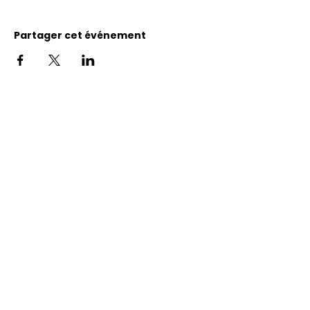
Partager cet événement
Adresse
11400, bureau 120-A, 1re avenue
Saint Georges de Beauce
Quebec, G5Y 5S4
Tél.:
418 228-0007
reception@benevolatbeauce.com