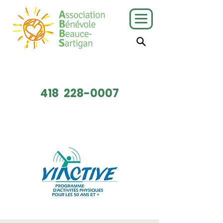
J'ai besoin
Je veux faire
de services
du bénévolat
418
228-0007
Faire un don