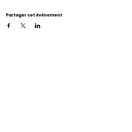
Partager cet événement
Adresse
11400, bureau 120-A, 1re avenue
Saint Georges de Beauce
Quebec, G5Y 5S4
Tél.:
418 228-0007
reception@benevolatbeauce.com