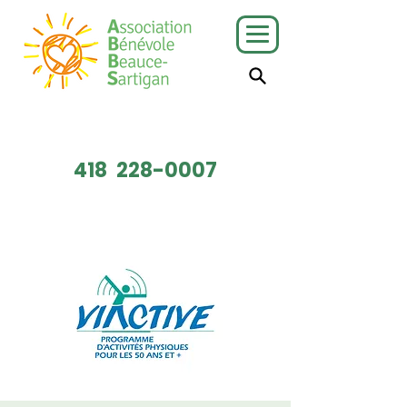
J'ai besoin
Je veux faire
de services
du bénévolat
418
228-0007
Faire un don