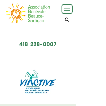
J'ai besoin
Je veux faire
de services
du bénévolat
418
228-0007
Faire un don