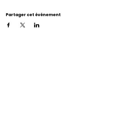
Partager cet événement
Adresse
11400, bureau 120-A, 1re avenue
Saint Georges de Beauce
Quebec, G5Y 5S4
Tél.:
418 228-0007
reception@benevolatbeauce.com