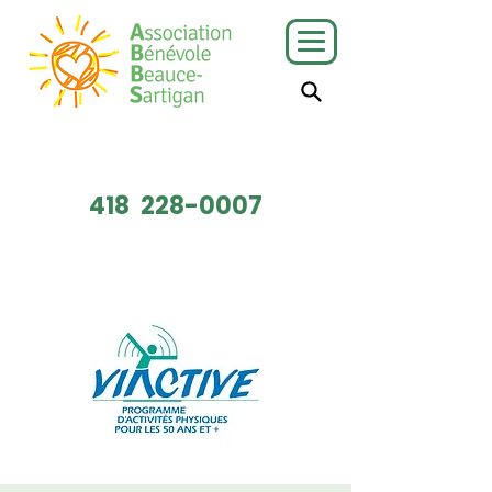
J'ai besoin
Je veux faire
de services
du bénévolat
418
228-0007
Faire un don