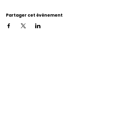
Partager cet événement
Adresse
11400, bureau 120-A, 1re avenue
Saint Georges de Beauce
Quebec, G5Y 5S4
Tél.:
418 228-0007
reception@benevolatbeauce.com