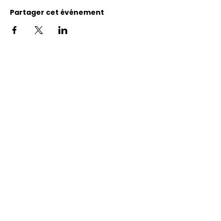
Partager cet événement
Adresse
11400, bureau 120-A, 1re avenue
Saint Georges de Beauce
Quebec, G5Y 5S4
Tél.:
418 228-0007
reception@benevolatbeauce.com
@ 2026 Association Bénévole Beauce-