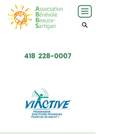
J'ai besoin
Je veux faire
de services
du bénévolat
418
228-0007
Faire un don