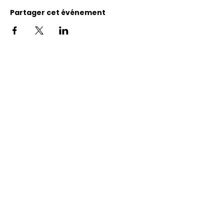
Partager cet événement
Adresse
11400, bureau 120-A, 1re avenue
Saint Georges de Beauce
Quebec, G5Y 5S4
Tél.:
418 228-0007
reception@benevolatbeauce.com
@ 2026 Association Bénévole Beauce-