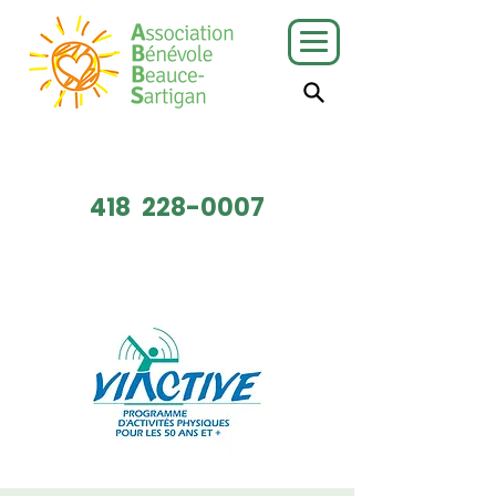
J'ai besoin
Je veux faire
de services
du bénévolat
418
228-0007
Faire un don