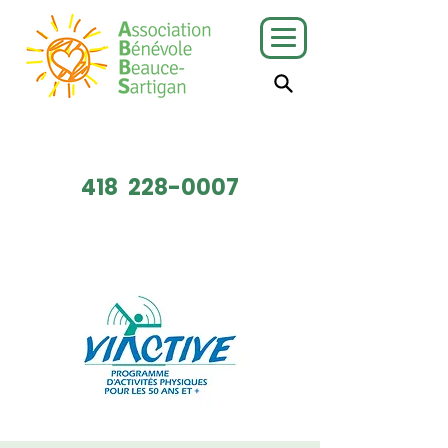
J'ai besoin
Je veux faire
de services
du bénévolat
418
228-0007
Faire un don