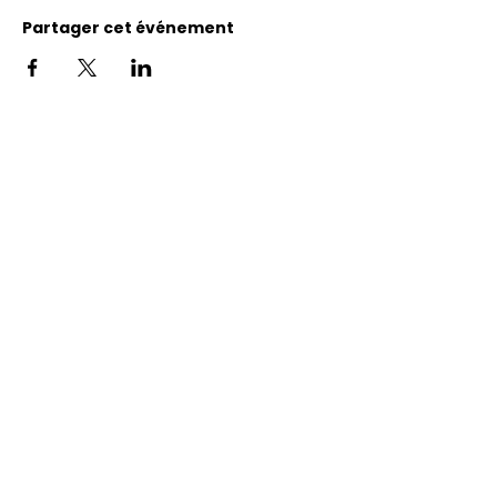
Partager cet événement
Adresse
11400, bureau 120-A, 1re avenue
Saint Georges de Beauce
Quebec, G5Y 5S4
Tél.:
418 228-0007
reception@benevolatbeauce.com
@ 2026 Association Bénévole Beauce-