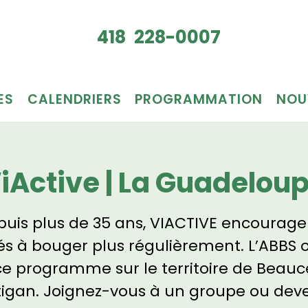
Je veux
418 228-0007
du bén
ES
CALENDRIERS
PROGRAMMATION
NOU
iActive | La Guadelou
uis plus de 35 ans, VIACTIVE encourage
és à bouger plus régulièrement. L’ABBS o
ce programme sur le territoire de Beauc
tigan. Joignez-vous à un groupe ou dev