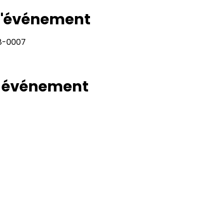
 l'événement
28-0007
t événement
Rapport
Adresse
11400, bureau 120-A, 1re avenue
Politiqu
Saint Georges de Beauce
Quebec, G5Y 5S4
Politiq