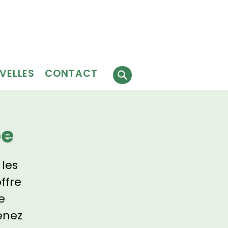
Faire
J'ai besoin
 faire
un don
de services
évolat
VELLES
CONTACT
pe
 les
ffre
e
enez