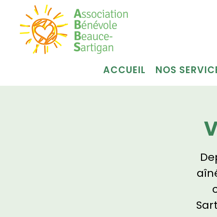
ACCUEIL
NOS SERVIC
V
Dep
aîn
Sar