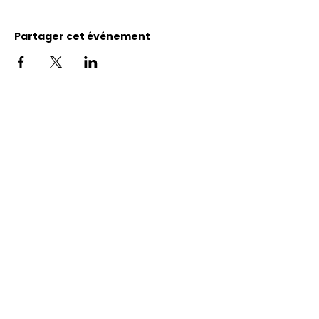
Partager cet événement
Adresse
11400, bureau 120-A, 1re avenue
Saint Georges de Beauce
Quebec, G5Y 5S4
Tél.:
418 228-0007
reception@benevolatbeauce.com