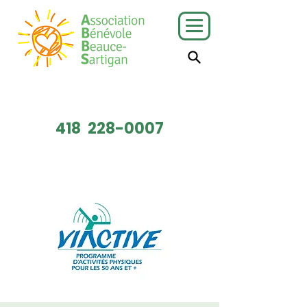
J'ai besoin
Je veux faire
de services
du bénévolat
418
228-0007
Faire un don