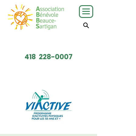
J'ai besoin
Je veux faire
de services
du bénévolat
418
228-0007
Faire un don