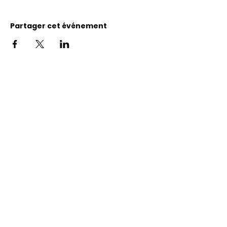
Partager cet événement
Adresse
11400, bureau 120-A, 1re avenue
Saint Georges de Beauce
Quebec, G5Y 5S4
Tél.:
418 228-0007
reception@benevolatbeauce.com