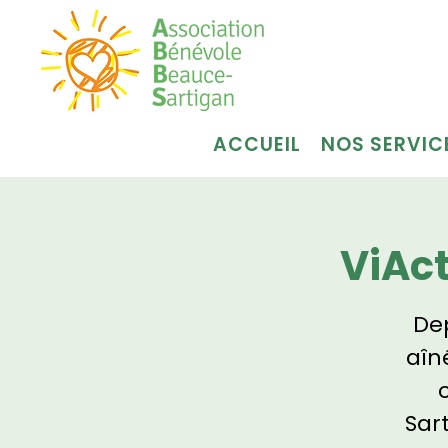
ACCUEIL
NOS SERVIC
ViAc
Dep
aîn
Sar