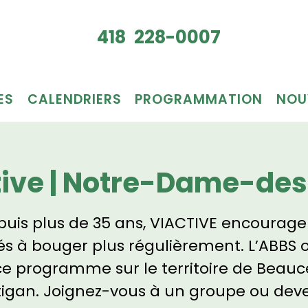
Je veux
418 228-0007
du bén
ES
CALENDRIERS
PROGRAMMATION
NOU
tive | Notre-Dame-des
uis plus de 35 ans, VIACTIVE encourage
és à bouger plus régulièrement. L’ABBS o
ce programme sur le territoire de Beauc
tigan. Joignez-vous à un groupe ou dev