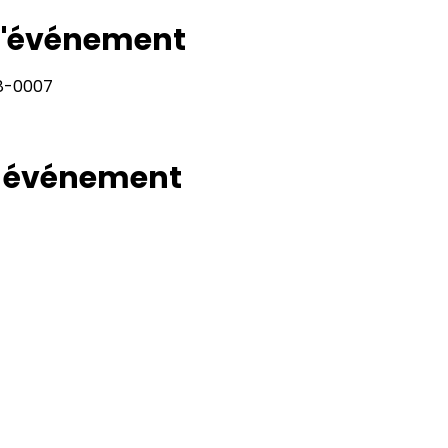
 l'événement
28-0007
t événement
Rapport
Adresse
11400, bureau 120-A, 1re avenue
Politiqu
Saint Georges de Beauce
Quebec, G5Y 5S4
Politiq