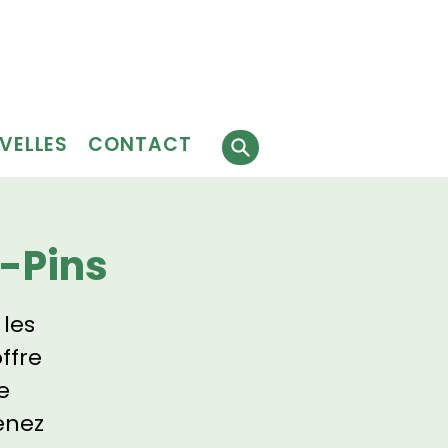
Faire
J'ai besoin
 faire
un don
de services
évolat
VELLES
CONTACT
-Pins
 les
ffre
e
enez