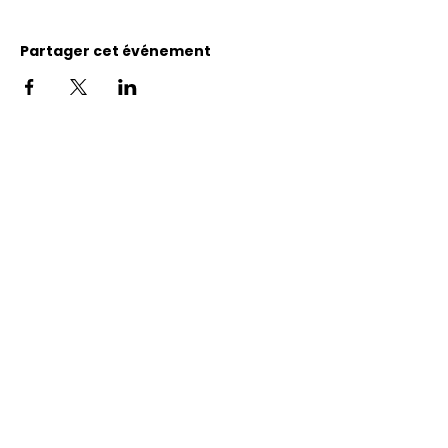
Partager cet événement
Adresse
11400, bureau 120-A, 1re avenue
Saint Georges de Beauce
Quebec, G5Y 5S4
Tél.:
418 228-0007
reception@benevolatbeauce.com