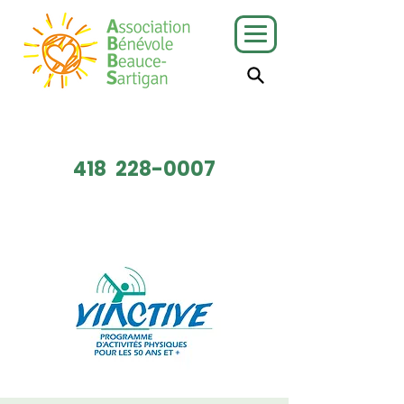
J'ai besoin
Je veux faire
de services
du bénévolat
418
228-0007
Faire un don